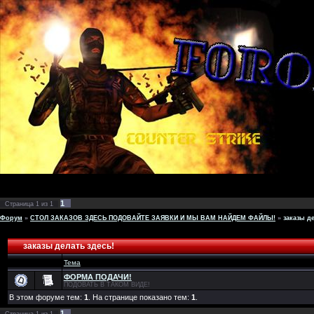
1
Страница
1
из
1
Форум
»
СТОЛ ЗАКАЗОВ ЗДЕСЬ ПОДОВАЙТЕ ЗАЯВКИ И МЫ ВАМ НАЙДЕМ ФАЙЛЫ!
»
заказы д
заказы делать здесь!
Тема
ФОРМА ПОДАЧИ!
ПОДОВАТЬ В ТАКОМ ВИДЕ!
В этом форуме тем:
1
. На странице показано тем:
1
.
1