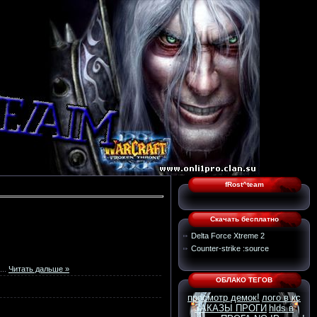
fRost^team
Cкачать бесплатно
Delta Force Xtreme 2
Сounter-strike :source
...
Читать дальше »
ОБЛАКО ТЕГОВ
просмотр демок!
лого в кс
ЗАКАЗЫ ПРОГИ
hlds в