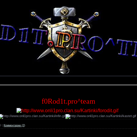
f0Rod1t.pro^team
9
|
Комментарии (2)