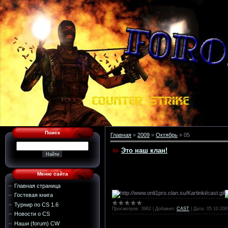
Поиск
Главная
»
2009
»
Октябрь
»
05
Это наш клан!
Меню сайта
Главная страница
Гостевая книга
Турнир по CS 1.6
Просмотров:
3962
|
Добавил:
CAST
|
Дата:
05.10.200
Новости о CS
Наши (forum) CW