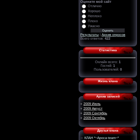
Оцените мой сайт
Отлично
Хорошо
Неплохо
Плохо
Ужасно
Результаты
|
Архив опросов
Всего ответов:
422
Статистика
Онлайн всего:
1
Гостей:
1
Пользователей:
0
Жизнь клана
Архив записей
2009 Июль
2009 Август
2009 Сентябрь
2009 Октябрь
Друзья клана
КЛАН *~Apoca-team~*