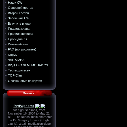
Наши CW
Основной состав
Второй состав
Забей нам CW
Вступить в клан
Правила клана
Правила сервера
Проги дляCS
Фотоальбомы
FAQ (вопрос/ответ)
Форум
ЧАТ КЛАНА
ВИДЕО О ЧЕМПИОНАХ CS...
Тесты для всех
TOP-Сlan
Обозначения на картах
Мини-чат