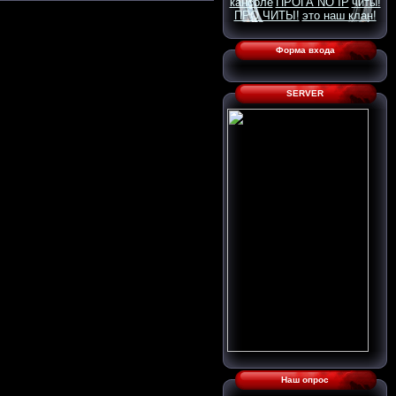
кансоле
ПРОГА NO IP
читы!
ПРО ЧИТЫ!
это наш клан!
Форма входа
SERVER
Наш опрос