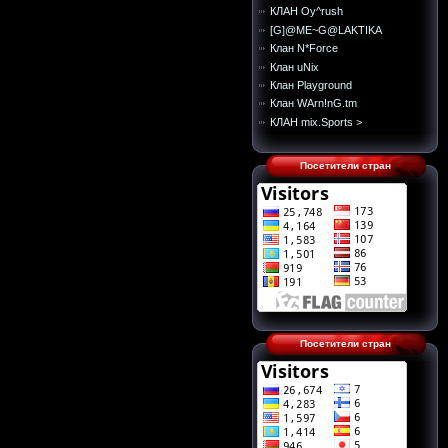
КЛАН Oy^rush
[G]@ME~G@LAKTIKA
Клан N*Force
Клан uNix
Клан Playground
Клан WArn!nG.tm
КЛАН mix.Sports >
Посетители стран
Посетители стран