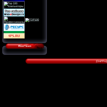
fRost^team
[Onli*Pr