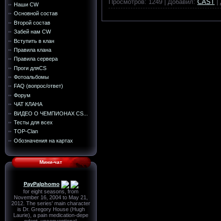
Просмотров:
1249
|
Добавил:
CAST
|
Наши CW
Основной состав
Второй состав
Забей нам CW
Вступить в клан
Правила клана
Правила сервера
Проги дляCS
Фотоальбомы
FAQ (вопрос/ответ)
Форум
ЧАТ КЛАНА
ВИДЕО О ЧЕМПИОНАХ CS...
Тесты для всех
TOP-Сlan
Обозначения на картах
Мини-чат