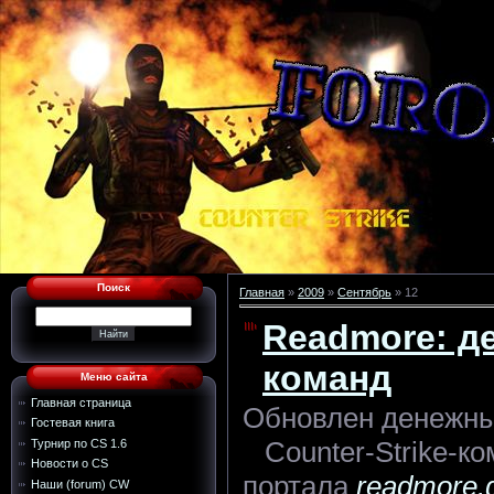
Поиск
Главная
»
2009
»
Сентябрь
»
12
Readmore: д
команд
Меню сайта
Главная страница
Обновлен денежны
Гостевая книга
Counter-Strike-к
Турнир по CS 1.6
Новости о CS
портала
readmore.
Наши (forum) CW