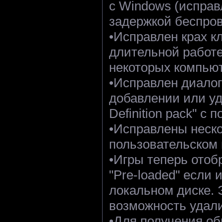
с Windows (исправ
задержкой беспров
•Исправлен крах к
длительной работе
некоторых компью
•Исправлен диало
добавлении или уда
Definition pack" с
•Исправлены неско
пользовательском
•Игры теперь отоб
"Pre-loaded" если
локальном диске. 
возможность удали
•Для получения об