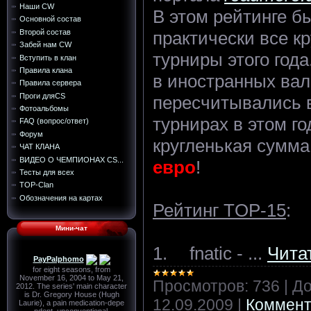
Наши CW
В этом рейтинге б
Основной состав
практически все к
Второй состав
Забей нам CW
турниры этого год
Вступить в клан
Правила клана
в иностранных вал
Правила сервера
Проги дляCS
пересчитывались в
Фотоальбомы
турнирах в этом г
FAQ (вопрос/ответ)
Форум
кругленькая сумма
ЧАТ КЛАНА
ВИДЕО О ЧЕМПИОНАХ CS...
евро
!
Тесты для всех
TOP-Сlan
Обозначения на картах
Рейтинг TOP-15
:
Мини-чат
1.
fnatic -
...
Чита
Просмотров:
736
|
До
12.09.2009
|
Коммент