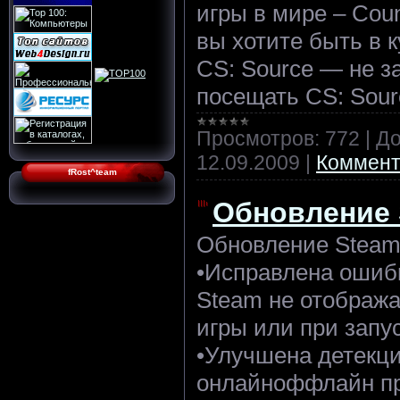
игры в мире – Coun
вы хотите быть в 
CS: Source — не 
посещать CS: Sourc
Просмотров:
772
|
До
12.09.2009
|
Коммент
fRost^team
Обновление 
Обновление Steam
•Исправлена ошибк
Steam не отобража
игры или при запу
•Улучшена детекци
онлайноффлайн пр