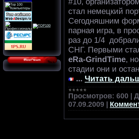
#10, организатором 
стал немецкий порт
Сегодняшним форм
парная игра, в про
раз до 1/4 добрал
СНГ. Первыми ст
eRa-GrindTime
, н
fRost^team
стадии они и оста
...
Читать дальш
Просмотров:
600
|
Д
07.09.2009
|
Коммент