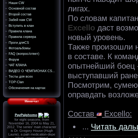
Наши CW
лигах.
Основной состав
Второй состав
По словам капитан
Забей нам CW
Excello
даст возмо
Вступить в клан
Правила клана
новый уровень.
Правила сервера
Проги дляCS
Также произошли 
Фотоальбомы
в составе. К кома
FAQ (вопрос/ответ)
Форум
опытнейший боец 
ЧАТ КЛАНА
ВИДЕО О ЧЕМПИОНАХ CS...
выступавший ране
Тесты для всех
TOP-Сlan
Посмотрим, сумею
Обозначения на картах
оправдать возлож
Мини-чат
Состав
Excello:
...
Читать даль