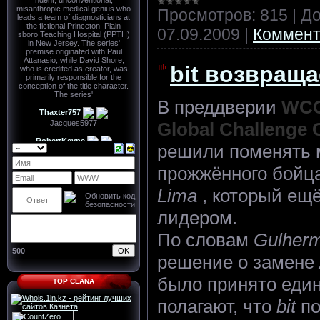
Просмотров:
815
|
До
07.09.2009
|
Коммент
bit возвраща
В преддверии
WCG
Global Challenge
решили поменять м
прожжённого бойц
Lima
, который ещё
лидером.
По словам
Gulher
500
решение о замене
было принято един
TOP CLANA
полагают, что
bit
по