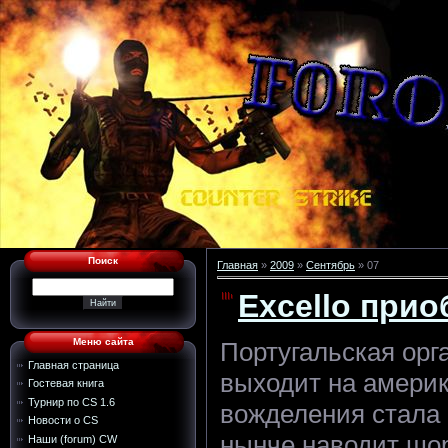
Поиск
Главная
»
2009
»
Сентябрь
»
07
Excello прио
Меню сайта
Португальская ор
Главная страница
выходит на амери
Гостевая книга
Турнир по CS 1.6
вожделения стала
Новости о CS
нынче наводит шо
Наши (forum) CW