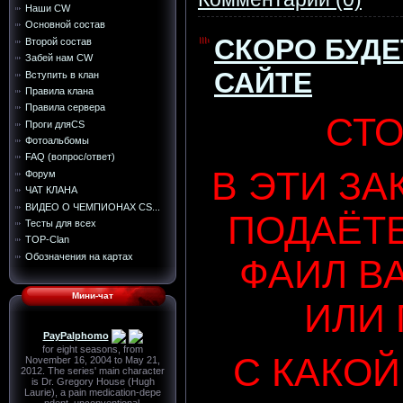
Наши CW
Основной состав
СКОРО БУДЕ
Второй состав
Забей нам CW
САЙТЕ
Вступить в клан
Правила клана
Правила сервера
СТО
Проги дляCS
Фотоальбомы
FAQ (вопрос/ответ)
В ЭТИ ЗА
Форум
ЧАТ КЛАНА
ВИДЕО О ЧЕМПИОНАХ CS...
ПОДАЁТЕ
Тесты для всех
TOP-Сlan
Обозначения на картах
ФАИЛ В
Мини-чат
ИЛИ
С КАКОЙ