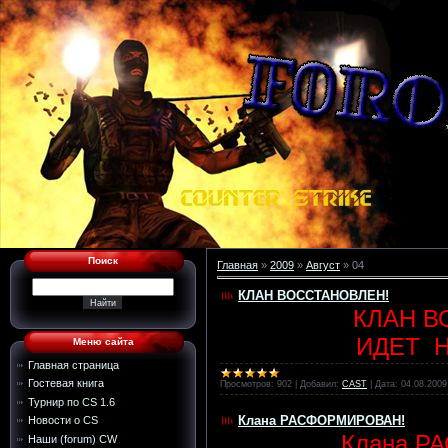
Поиск
Главная
»
2009
»
Август
»
04
КЛАН ВОССТАНОВЛЕН!
КЛАН В
ИДЕТ Н
Меню сайта
Главная страница
Гостевая книга
Просмотров:
902
|
Добавил:
CAST
|
Дата:
04.08.2009
Турнир по CS 1.6
Клана РАСФОРМИРОВАН!
Новости о CS
Клана Р
Наши (forum) CW