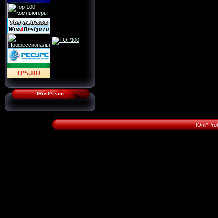
fRost^team
[Onli*Pr