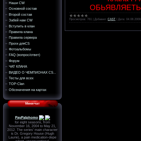
Наши CW
ОБЬЯВЛЯЕТЬ
Основной состав
Второй состав
Просмотров:
761
|
Добавил:
CAST
|
Дата:
04.08.2009
Забей нам CW
Вступить в клан
Правила клана
Правила сервера
Проги дляCS
Фотоальбомы
FAQ (вопрос/ответ)
Форум
ЧАТ КЛАНА
ВИДЕО О ЧЕМПИОНАХ CS...
Тесты для всех
TOP-Сlan
Обозначения на картах
Мини-чат